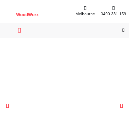
Skip
to
Melbourne
0490 331 159
WoodWorx
content
Se
Se
Contact Us